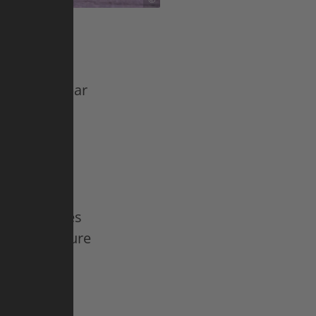
er voyage à
t visitées par
pèrent
rs de route.
t l'occasion
lités
listes ne
é de paysages
 la nourriture