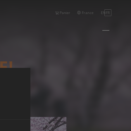
France
EN
FR
Panier
E!