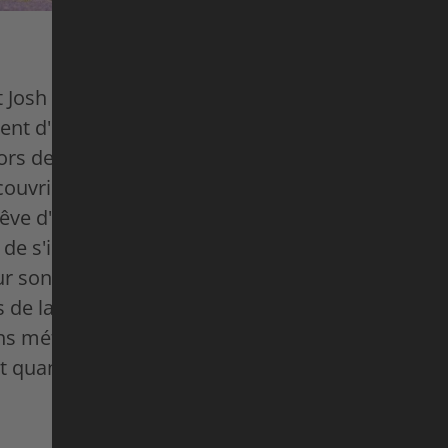
 Josh Tippett ont choisi le Japon pour leur premi
oient d'explorer les zones rurales du pays, raremen
 lors de leur périple de Kagoshima à Tokyo. Ils es
uvrir la diversité de la cuisine japonaise en cou
e d'ouvrir un restaurant japonais, ce voyage es
 de s'inspirer des plats traditionnels et des spécia
r son futur menu. Quoi qu'il en soit, les deux cyc
s de la faim, car le Japon offre une grande variét
ons météorologiques. Comme nous le savons tous,
t quand on l'a méritée.