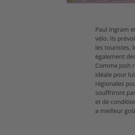
Paul Ingram et
vélo. Ils prév
les touristes,
également déco
Comme Josh rêv
idéale pour lui
régionales pou
souffriront pa
et de conditi
a meilleur goû